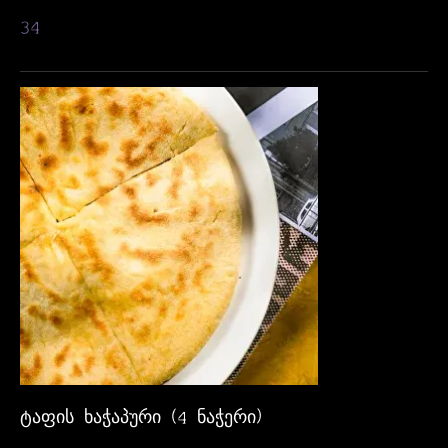
34
ᲢᲐᲤᲘᲡ ᲮᲐᲭᲐᲞᲣᲠᲘ (4 ᲜᲐᲭᲔᲠᲘ)