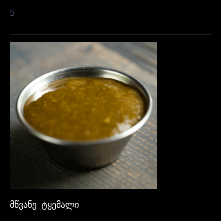
5
ᲛᲬᲕᲐᲜᲔ ᲢᲧᲔᲛᲐᲚᲘ