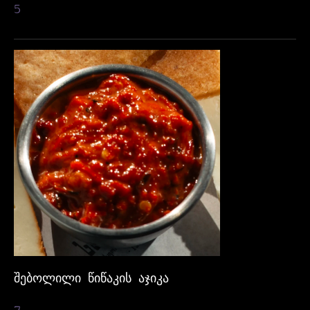
5
ᲨᲔᲑᲝᲚᲘᲚᲘ ᲬᲘᲬᲐᲙᲘᲡ ᲐᲯᲘᲙᲐ