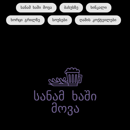
ᲛᲝᲕᲐ
ᲡᲐᲜᲐᲛ ᲮᲐᲨᲘ ᲛᲝᲕᲐ
ᲑᲐᲮᲣᲡᲖᲔ
ᲮᲘᲜᲙᲐᲚᲘ
ᲮᲝᲠᲪᲘ ᲒᲠᲘᲚᲖᲔ
ᲡᲝᲣᲡᲔᲑᲘ
ᲦᲐᲛᲘᲡ ᲙᲝᲥᲢᲔᲘᲚᲔᲑᲘ