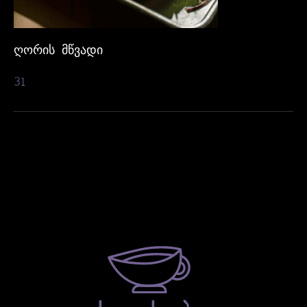
ᲦᲝᲠᲘᲡ ᲛᲬᲕᲐᲓᲘ
31