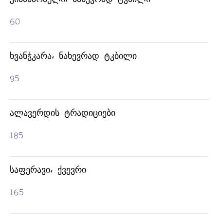
60
ᲮᲕᲐᲜᲭᲙᲐᲠᲐ, ᲜᲐᲮᲔᲕᲠᲐᲓ ᲢᲙᲑᲘᲚᲘ
95
ᲐᲚᲐᲕᲔᲠᲓᲘᲡ ᲢᲠᲐᲓᲘᲪᲘᲔᲑᲘ
185
ᲡᲐᲤᲔᲠᲐᲕᲘ, ᲥᲕᲔᲕᲠᲘ
165