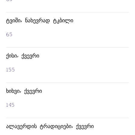
ᲢᲕᲘᲨᲘ, ᲜᲐᲮᲔᲕᲠᲐᲓ ᲢᲙᲑᲘᲚᲘ
ᲒᲐᲛᲐᲒᲠᲘᲚᲔᲑᲔᲚᲘ
65
ᲡᲐᲡᲛᲔᲚᲔᲑᲘ
ᲥᲘᲡᲘ, ᲥᲕᲔᲕᲠᲘ
155
ᲮᲘᲮᲕᲘ, ᲥᲕᲔᲕᲠᲘ
145
ᲐᲚᲐᲕᲔᲠᲓᲘᲡ ᲢᲠᲐᲓᲘᲪᲘᲔᲑᲘ, ᲥᲕᲔᲕᲠᲘ