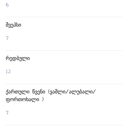
6
ᲨᲕᲔᲞᲡᲘ
7
ᲠᲔᲓᲑᲣᲚᲘ
ᲢᲔᲙᲘᲚᲐ
12
ᲥᲐᲠᲗᲣᲚᲘ ᲬᲕᲔᲜᲘ (ᲕᲐᲨᲚᲘ/ᲐᲚᲣᲑᲐᲚᲘ/
ᲤᲝᲠᲗᲝᲮᲐᲚᲘ )
7