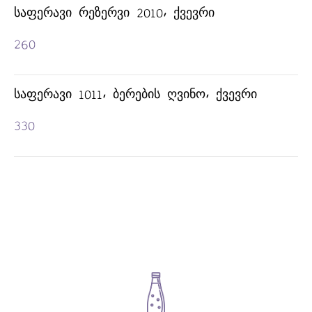
ᲭᲐᲭᲐ
ᲡᲐᲤᲔᲠᲐᲕᲘ ᲠᲔᲖᲔᲠᲕᲘ 2010, ᲥᲕᲔᲕᲠᲘ
260
ᲡᲐᲤᲔᲠᲐᲕᲘ 1011, ᲑᲔᲠᲔᲑᲘᲡ ᲦᲕᲘᲜᲝ, ᲥᲕᲔᲕᲠᲘ
330
ᲐᲠᲐᲧᲘ