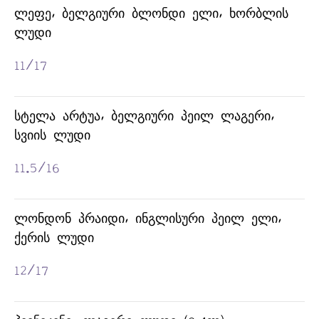
ᲚᲔᲤᲔ, ᲑᲔᲚᲒᲘᲣᲠᲘ ᲑᲚᲝᲜᲓᲘ ᲔᲚᲘ, ᲮᲝᲠᲑᲚᲘᲡ
ᲚᲣᲓᲘ
11/17
ᲡᲢᲔᲚᲐ ᲐᲠᲢᲣᲐ, ᲑᲔᲚᲒᲘᲣᲠᲘ ᲞᲔᲘᲚ ᲚᲐᲒᲔᲠᲘ,
ᲡᲕᲘᲘᲡ ᲚᲣᲓᲘ
11.5/16
ᲚᲝᲜᲓᲝᲜ ᲞᲠᲐᲘᲓᲘ, ᲘᲜᲒᲚᲘᲡᲣᲠᲘ ᲞᲔᲘᲚ ᲔᲚᲘ,
ᲥᲔᲠᲘᲡ ᲚᲣᲓᲘ
ᲑᲝᲗᲚᲘᲡ ᲚᲣᲓᲘ
(0.33Ლ)
12/17