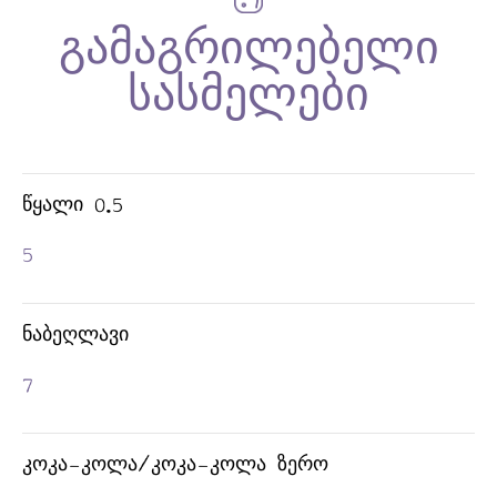
ᲬᲧᲐᲚᲘ 0.5
5
ᲜᲐᲑᲔᲦᲚᲐᲕᲘ
7
ᲙᲝᲙᲐ-ᲙᲝᲚᲐ/ᲙᲝᲙᲐ-ᲙᲝᲚᲐ ᲖᲔᲠᲝ