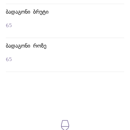
ᲑᲐᲓᲐᲒᲝᲜᲘ
ᲑᲐᲓᲐᲒᲝᲜᲘ ᲑᲠᲣᲢᲘ
65
ᲑᲐᲓᲐᲒᲝᲜᲘ ᲠᲝᲖᲔ
65