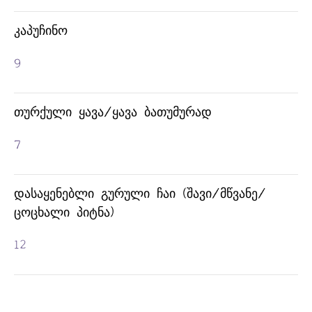
ᲙᲐᲞᲣᲩᲘᲜᲝ
9
ᲗᲣᲠᲥᲣᲚᲘ ᲧᲐᲕᲐ/ᲧᲐᲕᲐ ᲑᲐᲗᲣᲛᲣᲠᲐᲓ
7
ᲓᲐᲡᲐᲧᲔᲜᲔᲑᲚᲘ ᲒᲣᲠᲣᲚᲘ ᲩᲐᲘ (ᲨᲐᲕᲘ/ᲛᲬᲕᲐᲜᲔ/
ᲪᲝᲪᲮᲐᲚᲘ ᲞᲘᲢᲜᲐ)
12