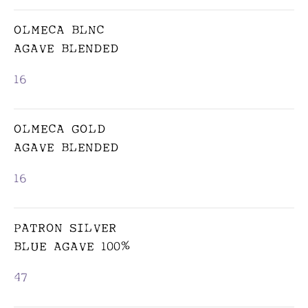
NIGHTCAP
OLMECA BLNC
COCKTAILS
AGAVE BLENDED
FROM 21:00
16
OLMECA GOLD
AGAVE BLENDED
16
PATRON SILVER
BLUE AGAVE 100%
47