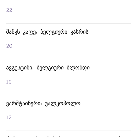
ᲑᲐᲓᲐᲒᲝᲜᲘ
22
ᲛᲐᲜᲙᲡ ᲙᲐᲤᲔ, ᲑᲔᲚᲒᲘᲣᲠᲘ ᲙᲐᲡᲠᲘᲡ
20
ᲐᲕᲒᲣᲡᲢᲘᲜᲘ, ᲑᲔᲚᲒᲘᲣᲠᲘ ᲑᲚᲝᲜᲓᲘ
19
ᲕᲐᲠᲨᲢᲐᲘᲜᲔᲠᲘ, ᲣᲐᲚᲙᲝᲰᲝᲚᲝ
12