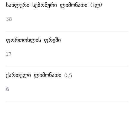
ᲡᲐᲮᲚᲣᲠᲘ ᲡᲔᲖᲝᲜᲣᲠᲘ ᲚᲘᲛᲝᲜᲐᲗᲘ (1Ლ)
38
ᲤᲝᲠᲗᲝᲮᲚᲘᲡ ᲤᲠᲔᲨᲘ
17
ᲥᲐᲠᲗᲣᲚᲘ ᲚᲘᲛᲝᲜᲐᲗᲘ 0.5
6
ᲯᲘᲜᲘ