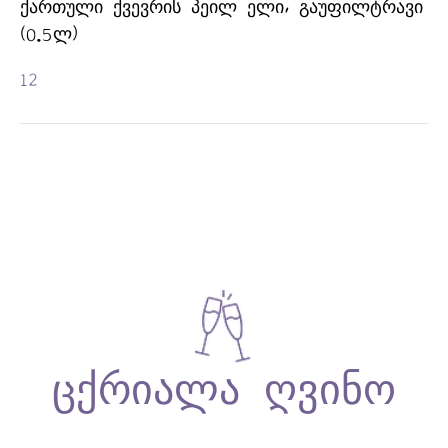
ᲥᲐᲠᲗᲣᲚᲘ ᲥᲕᲔᲕᲠᲘᲡ ᲞᲔᲘᲚ ᲔᲚᲘ, ᲒᲐᲣᲤᲘᲚᲢᲠᲐᲕᲘ
(0.5Ლ)
12
ᲬᲘᲗᲔᲚᲘ ᲦᲕᲘᲜᲝ-