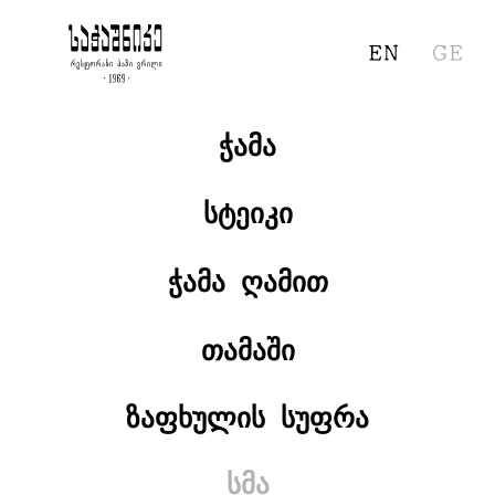
EN
GE
ᲭᲐᲛᲐ
ᲡᲢᲔᲘᲙᲘ
ᲭᲐᲛᲐ ᲦᲐᲛᲘᲗ
ᲗᲐᲛᲐᲨᲘ
ᲖᲐᲤᲮᲣᲚᲘᲡ ᲡᲣᲤᲠᲐ
ᲡᲛᲐ