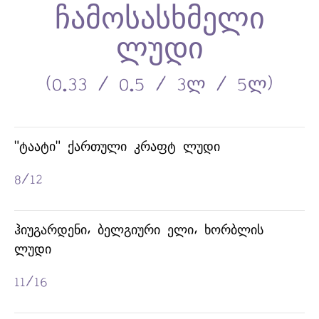
"ᲢᲐᲐᲢᲘ" ᲥᲐᲠᲗᲣᲚᲘ ᲙᲠᲐᲤᲢ ᲚᲣᲓᲘ
8/12
ᲰᲘᲣᲒᲐᲠᲓᲔᲜᲘ, ᲑᲔᲚᲒᲘᲣᲠᲘ ᲔᲚᲘ, ᲮᲝᲠᲑᲚᲘᲡ
ᲚᲣᲓᲘ
11/16