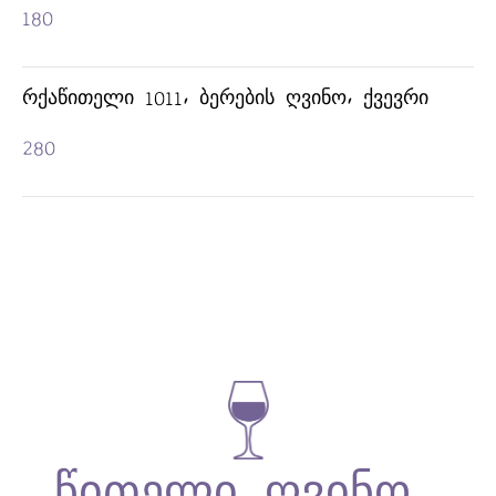
180
ᲠᲥᲐᲬᲘᲗᲔᲚᲘ 1011, ᲑᲔᲠᲔᲑᲘᲡ ᲦᲕᲘᲜᲝ, ᲥᲕᲔᲕᲠᲘ
280