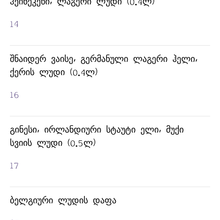
ᲰᲔᲘᲜᲔᲙᲔᲜᲘ, ᲚᲐᲒᲔᲠᲘ ᲚᲣᲓᲘ (0.4Ლ)
14
ᲨᲜᲐᲘᲓᲔᲠ ᲕᲐᲘᲡᲔ, ᲒᲔᲠᲛᲐᲜᲣᲚᲘ ᲚᲐᲒᲔᲠᲘ ᲰᲔᲚᲘ,
ᲥᲔᲠᲘᲡ ᲚᲣᲓᲘ (0.4Ლ)
16
ᲒᲘᲜᲔᲡᲘ, ᲘᲠᲚᲐᲜᲓᲘᲣᲠᲘ ᲡᲢᲐᲣᲢᲘ ᲔᲚᲘ, ᲛᲣᲥᲘ
ᲡᲕᲘᲘᲡ ᲚᲣᲓᲘ (0.5Ლ)
17
ᲑᲔᲚᲒᲘᲣᲠᲘ ᲚᲣᲓᲘᲡ ᲓᲐᲤᲐ