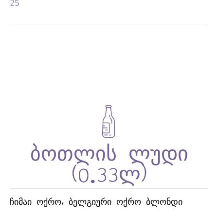
25
ᲩᲘᲛᲐᲘ ᲝᲥᲠᲝ, ᲑᲔᲚᲒᲘᲣᲠᲘ ᲝᲥᲠᲝ ᲑᲚᲝᲜᲓᲘ