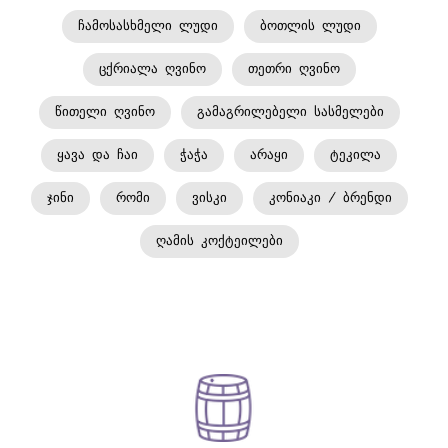
ᲩᲐᲛᲝᲡᲐᲡᲮᲛᲔᲚᲘ ᲚᲣᲓᲘ
ᲑᲝᲗᲚᲘᲡ ᲚᲣᲓᲘ
ᲪᲥᲠᲘᲐᲚᲐ ᲦᲕᲘᲜᲝ
ᲗᲔᲗᲠᲘ ᲦᲕᲘᲜᲝ
ᲩᲐᲛᲝᲡᲐᲡᲮᲛᲔᲚᲘ
ᲚᲣᲓᲘ
ᲬᲘᲗᲔᲚᲘ ᲦᲕᲘᲜᲝ
ᲒᲐᲛᲐᲒᲠᲘᲚᲔᲑᲔᲚᲘ ᲡᲐᲡᲛᲔᲚᲔᲑᲘ
(0.33 / 0.5 / 3Ლ / 5Ლ)
ᲧᲐᲕᲐ ᲓᲐ ᲩᲐᲘ
ᲭᲐᲭᲐ
ᲐᲠᲐᲧᲘ
ᲢᲔᲙᲘᲚᲐ
ᲯᲘᲜᲘ
ᲠᲝᲛᲘ
ᲕᲘᲡᲙᲘ
ᲙᲝᲜᲘᲐᲙᲘ / ᲑᲠᲔᲜᲓᲘ
ᲦᲐᲛᲘᲡ ᲙᲝᲥᲢᲔᲘᲚᲔᲑᲘ