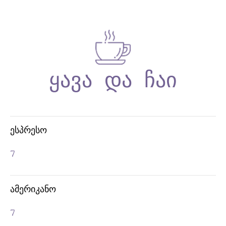
ᲔᲡᲞᲠᲔᲡᲝ
7
ᲐᲛᲔᲠᲘᲙᲐᲜᲝ
ᲠᲝᲛᲘ
7