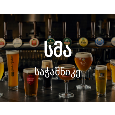
ᲡᲛᲐ
ᲡᲐᲭᲐᲨᲜᲘᲙᲔ