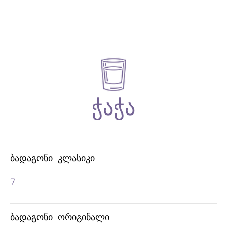
ᲕᲘᲡᲙᲘ
ᲑᲐᲓᲐᲒᲝᲜᲘ ᲙᲚᲐᲡᲘᲙᲘ
7
ᲑᲐᲓᲐᲒᲝᲜᲘ ᲝᲠᲘᲒᲘᲜᲐᲚᲘ