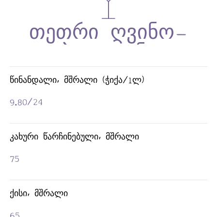
ᲬᲘᲜᲐᲜᲓᲐᲚᲘ, ᲛᲨᲠᲐᲚᲘ (ᲭᲘᲥᲐ/1Ლ)
9.80/24
ᲙᲐᲮᲣᲠᲘ ᲬᲐᲠᲩᲘᲜᲔᲑᲣᲚᲘ, ᲛᲨᲠᲐᲚᲘ
75
ᲥᲘᲡᲘ, ᲛᲨᲠᲐᲚᲘ
65