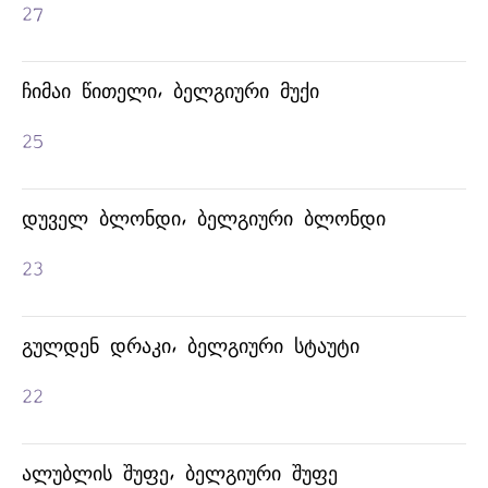
27
ᲪᲥᲠᲘᲐᲚᲐ ᲦᲕᲘᲜᲝ
ᲩᲘᲛᲐᲘ ᲬᲘᲗᲔᲚᲘ, ᲑᲔᲚᲒᲘᲣᲠᲘ ᲛᲣᲥᲘ
25
ᲓᲣᲕᲔᲚ ᲑᲚᲝᲜᲓᲘ, ᲑᲔᲚᲒᲘᲣᲠᲘ ᲑᲚᲝᲜᲓᲘ
23
ᲒᲣᲚᲓᲔᲜ ᲓᲠᲐᲙᲘ, ᲑᲔᲚᲒᲘᲣᲠᲘ ᲡᲢᲐᲣᲢᲘ
22
ᲗᲔᲗᲠᲘ ᲦᲕᲘᲜᲝ-
ᲐᲚᲣᲑᲚᲘᲡ ᲨᲣᲤᲔ, ᲑᲔᲚᲒᲘᲣᲠᲘ ᲨᲣᲤᲔ