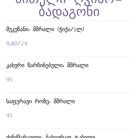
ᲛᲣᲙᲣᲖᲐᲜᲘ, ᲛᲨᲠᲐᲚᲘ (ᲭᲘᲥᲐ/1Ლ)
9.80/24
ᲙᲐᲮᲣᲠᲘ ᲬᲐᲠᲩᲘᲜᲔᲑᲣᲚᲘ, ᲛᲨᲠᲐᲚᲘ
ᲧᲐᲕᲐ ᲓᲐ ᲩᲐᲘ
95
ᲡᲐᲤᲔᲠᲐᲕᲘ ᲠᲝᲖᲔ, ᲛᲨᲠᲐᲚᲘ
45
ᲥᲘᲜᲫᲛᲐᲠᲐᲣᲚᲘ, ᲜᲐᲮᲔᲕᲠᲐᲓ ᲢᲙᲑᲘᲚᲘ