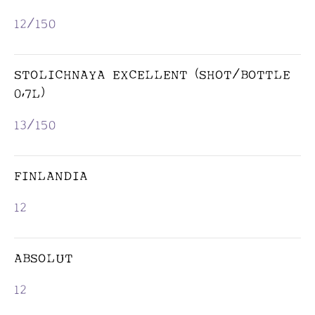
12/150
STOLICHNAYA EXCELLENT (SHOT/BOTTLE
0,7L)
13/150
FINLANDIA
12
ABSOLUT
ᲙᲝᲜᲘᲐᲙᲘ /
12
ᲑᲠᲔᲜᲓᲘ